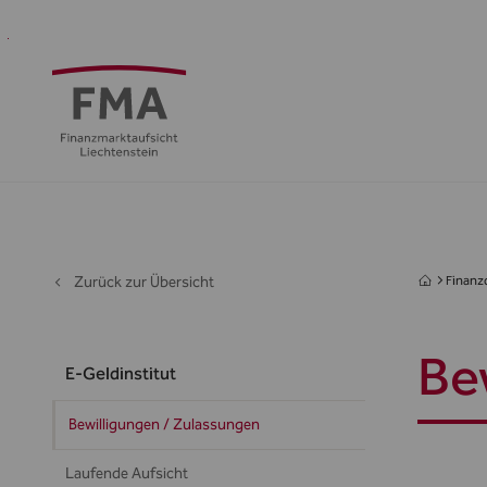
Finanzdienstleister
Aufsicht
Standort
Medien
Die
&
&
FMA
Regulierung
Öffentlichkeit
Zurück zur Übersicht
Finanzd
Be
E-Geldinstitut
Bewilligungen / Zulassungen
Laufende Aufsicht