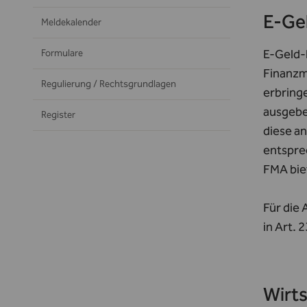
E-Gel
Meldekalender
E-Geld-I
Formulare
Finanzma
Regulierung / Rechtsgrundlagen
erbringe
ausgebe
Register
diese an
entspre
FMA bie
Für die
in
Art. 2
Wirts