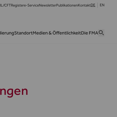
DE
EN
L/CFT
Register
e-Service
Newsletter
Publikationen
Kontakt
lierung
Standort
Medien & Öffentlichkeit
Die FMA
ungen