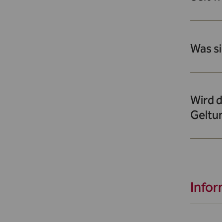
Was s
Wird d
Geltu
Infor