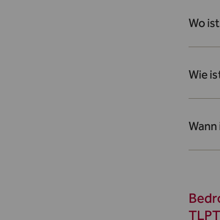
Wo is
Wie i
Wann 
Bedro
TLPT