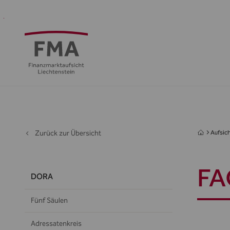
Finanzdienstleister
Aufsicht
Standort
Medien
Die
&
&
FMA
Regulierung
Öffentlichkeit
Zurück zur Übersicht
Aufsich
FA
DORA
Fünf Säulen
Adressatenkreis