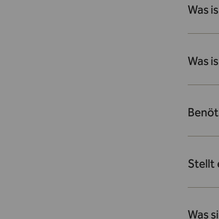
Was is
Was is
Benöti
Stellt
Was si