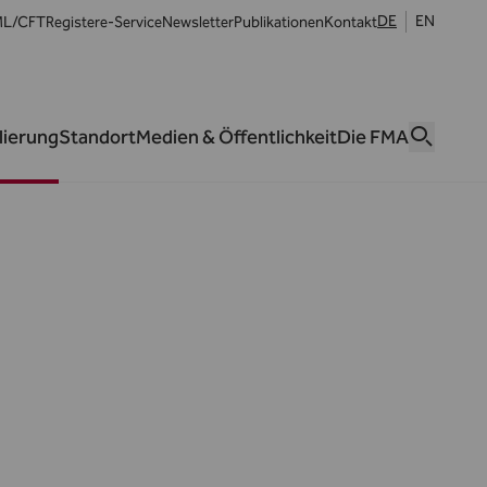
DE
EN
L/CFT
Register
e-Service
Newsletter
Publikationen
Kontakt
lierung
Standort
Medien & Öffentlichkeit
Die FMA