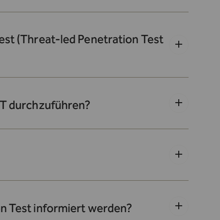
est (Threat-led Penetration Test
LPT durchzuführen?
en Test informiert werden?