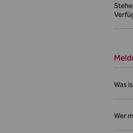
Stehe
Verfü
Meld
Was is
Wer m