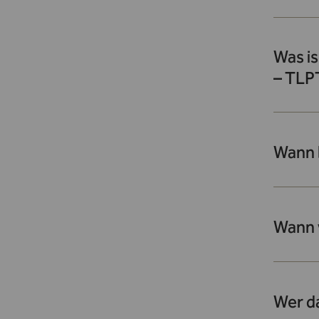
Was is
– TLP
Wann 
Wann 
Wer d