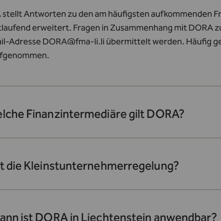
 stellt Antworten zu den am häufigsten aufkommenden Fra
rtlaufend erweitert. Fragen in Zusammenhang mit DORA z
ail-Adresse
DORA@fma-li.li
übermittelt werden. Häufig ges
ufgenommen.
elche Finanzintermediäre gilt DORA?
st die Kleinstunternehmerregelung?
wann ist DORA in Liechtenstein anwendbar?