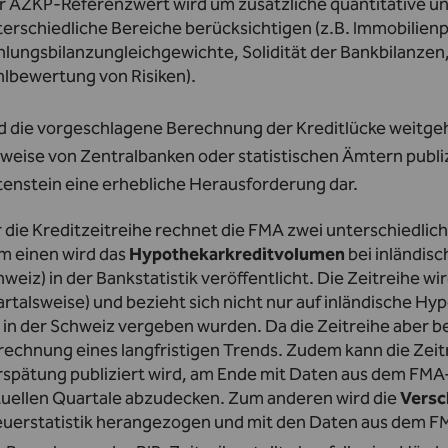
 AZKP-Referenzwert wird um zusätzliche quantitative und 
erschiedliche Bereiche berücksichtigen (z.B. Immobilienp
lungsbilanzungleichgewichte, Solidität der Bankbilanzen,
hlbewertung von Risiken).
 die vorgeschlagene Berechnung der Kreditlücke weitgeh
weise von Zentralbanken oder statistischen Ämtern publiz
tenstein eine erhebliche Herausforderung dar.
 die Kreditzeitreihe rechnet die FMA zwei unterschiedlic
m einen wird das
Hypothekarkreditvolumen
bei inländis
weiz) in der Bankstatistik veröffentlicht. Die Zeitreihe wir
rtalsweise) und bezieht sich nicht nur auf inländische Hy
 in der Schweiz vergeben wurden. Da die Zeitreihe aber bere
echnung eines langfristigen Trends. Zudem kann die Zeitr
rspätung publiziert wird, am Ende mit Daten aus dem FM
tuellen Quartale abzudecken. Zum anderen wird die
Versc
euerstatistik herangezogen und mit den Daten aus dem 