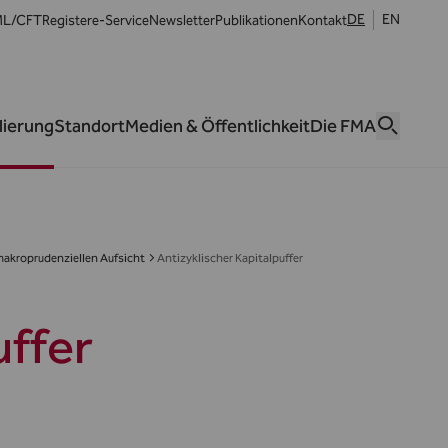
DE
EN
L/CFT
Register
e-Service
Newsletter
Publikationen
Kontakt
lierung
Standort
Medien & Öffentlichkeit
Die FMA
makroprudenziellen Aufsicht
Antizyklischer Kapitalpuffer
uffer