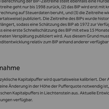
 Berechnung der BIP-Zeitreihe stellt ebenfalls eine Hürde 
treihe geht nur bis 1998 zurück, (2) das BIP wird erst mit 
echnung auf Steuerdaten beruht, und (3) die Zeitreihe wird
rtalsweise) publiziert. Die Zeitreihe des BIPs wurde hist
längert, sodass eine Schätzung des BIP ab 1972 zur Verfü
s eine erste Schnellschätzung des BIP mit etwa 15 Monate
aten Verspätung publiziert wird. Aus diesem Grund muss d
editentwicklung relativ zum BIP anhand anderer verfügbar
snahme
zyklische Kapitalpuffer wird quartalsweise kalibriert. Der
eine Änderung in der Höhe der Pufferquote notwendig ist,
ischen Kapitalpuffers in Liechtenstein aus. Aktuelle Entw
lungen
verfügbar.