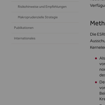
Verfügu
Risikohinweise und Empfehlungen
Makroprudenzielle Strategie
Meth
Publikationen
Die ESR
Internationales
Ausschu
Kernele
Al
vo
nom
des
De
vor
Bei
Kr