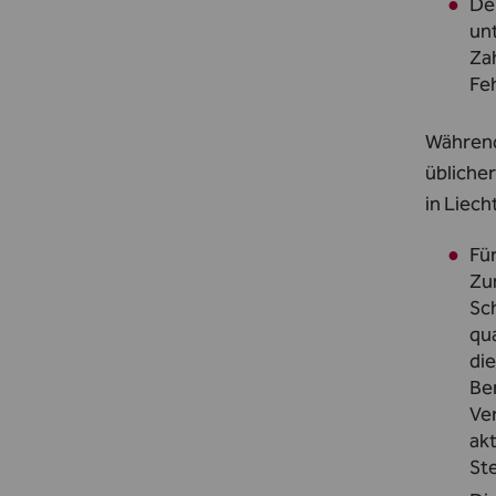
Der
unt
Zah
Fe
Während
üblicher
in Liech
Für
Zu
Sch
qua
die
Ber
Ve
ak
St