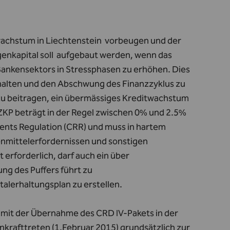
twachstum in Liechtenstein vorbeugen und der
genkapital soll aufgebaut werden, wenn das
Bankensektors in Stressphasen zu erhöhen. Dies
erhalten und den Abschwung des Finanzzyklus zu
dazu beitragen, ein übermässiges Kreditwachstum
KP beträgt in der Regel zwischen 0% und 2.5%
ments Regulation (CRR) und muss in hartem
enmittelerfordernissen und sonstigen
erforderlich, darf auch ein über
ng des Puffers führt zu
alerhaltungsplan zu erstellen.
 mit der Übernahme des CRD IV-Pakets in der
nkrafttreten (1.Februar 2015) grundsätzlich zur