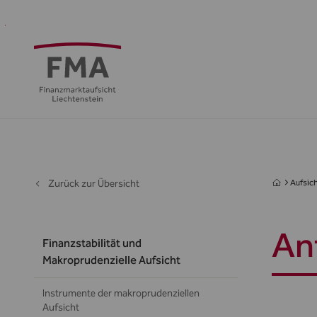
Finanzdienstleister
Aufsicht
Standort
Medien
Die
&
&
FMA
Regulierung
Öffentlichkeit
Zurück zur Übersicht
Aufsich
An
Finanzstabilität und
Makroprudenzielle Aufsicht
Instrumente der makroprudenziellen
Aufsicht