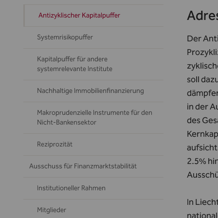
Adres
Antizyklischer Kapitalpuffer
Systemrisikopuffer
Der Ant
Prozykl
Kapitalpuffer für andere
zyklisc
systemrelevante Institute
soll da
Nachhaltige Immobilienfinanzierung
dämpfen.
in der 
Makroprudenzielle Instrumente für den
des Ges
Nicht-Bankensektor
Kernkapi
Reziprozität
aufsicht
2.5% hi
Ausschuss für Finanzmarktstabilität
Ausschü
Institutioneller Rahmen
In Liec
Mitglieder
nationa