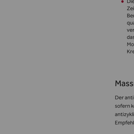
Die
Zei
Ber
qua
ver
das
Mon
Kr
Mas
Der anti
sofern k
antizykl
Empfeh