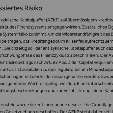
siertes Risiko
izyklische Kapitalpuffer (AZKP) soll übermässigem Kredi
izität des Finanzsystems entgegenwirken. Zusätzliches Ei
he Systemrisiko zunimmt, um die Widerstandfähigkeit des 
zu beitragen, das Kreditangebot im Krisenfall aufrechtzu
 Gleichzeitig soll der antizyklische Kapitalpuffer auch 
Aufschwungphase des Finanzzyklus zu beschränken. Der AZ
amtrisikobetrags nach Art. 92 Abs. 3 der Capital Require
tal (CET 1) zusätzlich zu den regulatorischen Mindesteig
lichen Eigenmittelerfordernissen gehalten werden. Soweit 
nausgehender Wert festgelegt werden. Eine Unterschreitu
ttungsbeschränkungen und zur Verpflichtung, einen Kapit
htenstein wurde die entsprechende gesetzliche Grundlage
len Gesetzgebung geschaffen. Der AZKP steht daher seit I