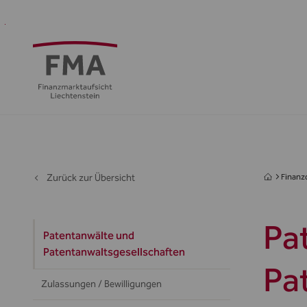
Finanzdienstleister
Aufsicht
Standort
Medien
Die
&
&
FMA
Regulierung
Öffentlichkeit
Zurück zur Übersicht
Finanzd
Pa
Patentanwälte und
Patentanwaltsgesellschaften
Pa
Zulassungen / Bewilligungen