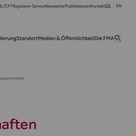
DE
EN
L/CFT
Register
e-Service
Newsletter
Publikationen
Kontakt
lierung
Standort
Medien & Öffentlichkeit
Die FMA
sgesellschaften
haften