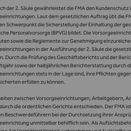
ch der 2. Säule gewährleistet die FMA den Kundenschutz i
eeinrichtungen. Laut dem gesetzlichen Auftrag übt die F
ren Schwerpunkt die Sicherstellung der Einhaltung der ge
liche Personalvorsorge (BPVG) bildet. Die Vorsorgeeinric
tuten sowie die Reglemente zur Genehmigung einzureichen,
eeinrichtungen in der Ausführung der 2. Säule die gesetz
en. Durch die Prüfung des Geschäftsberichts und der Beri
sjahr sowie der halbjährlichen Berichterstattung durch d
eeinrichtungen stets in der Lage sind, ihre Pflichten g
icherten erfüllen zu können.
gkeiten zwischen Vorsorgeeinrichtungen, Arbeitgebern, 
urch die ordentlichen Gerichte entschieden. Der FMA ist 
en Beschwerdeführern bei der Durchsetzung ihrer Ansprü
einrichtung unmittelbar behilflich sein. Als Aufsichtsbe