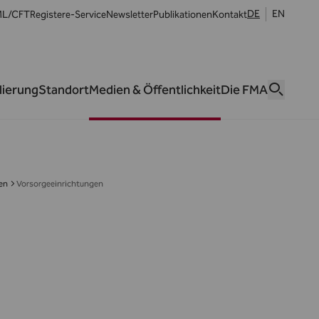
DE
EN
L/CFT
Register
e-Service
Newsletter
Publikationen
Kontakt
lierung
Standort
Medien & Öffentlichkeit
Die FMA
en
Vorsorgeeinrichtungen