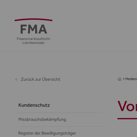
Finanzdienstleister
Aufsicht
Standort
Medien
Die
&
&
FMA
Regulierung
Öffentlichkeit
Zurück zur Übersicht
Medien 
Vo
Kundenschutz
Missbrauchsbekämpfung
Register der Bewilligungsträger