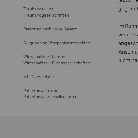
jedoch 
gegenüb
Treuhänder und
Treuhandgesellschaften
Im Rahm
Personen nach 180a-Gesetz
welche 
angeschl
Billigung von Wertpapierprospekten
Anschlu
Wirtschaftsprüfer und
nicht n
Wirtschaftsprüfungsgesellschaften
VT-Dienstleister
Patentanwälte und
Patentanwaltsgesellschaften