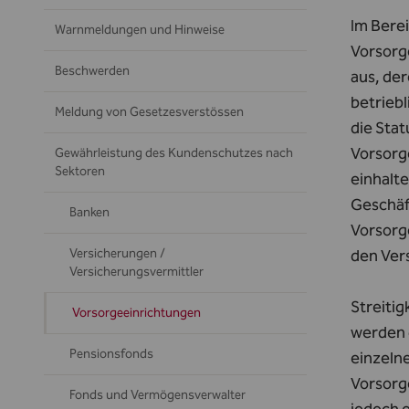
Im Berei
Warnmeldungen und Hinweise
Vorsorg
Beschwerden
aus, de
betrieb
Meldung von Gesetzesverstössen
die Sta
Vorsorg
Gewährleistung des Kundenschutzes nach
Sektoren
einhalt
Geschäft
Banken
Vorsorg
Versicherungen /
den Vers
Versicherungsvermittler
Streiti
Vorsorgeeinrichtungen
werden d
Pensionsfonds
einzeln
Vorsorge
Fonds und Vermögensverwalter