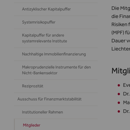
Die Mitg
Antizyklischer Kapitalpuffer
die Fin
Systemrisikopuffer
Risiken 
(MPF) fü
Kapitalpuffer für andere
Dauer vo
systemrelevante Institute
Liechte
Nachhaltige Immobilienfinanzierung
Makroprudenzielle Instrumente für den
Mitgl
Nicht-Bankensektor
Eve
Reziprozität
Dr.
Ausschuss für Finanzmarktstabilität
Ma
Dr.
Institutioneller Rahmen
Mitglieder