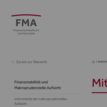
Finanzdienstleister
Aufsicht
Standort
Medien
Die
&
&
FMA
Regulierung
Öffentlichkeit
Zurück zur Übersicht
Aufsich
Mi
Finanzstabilität und
Makroprudenzielle Aufsicht
Instrumente der makroprudenziellen
Aufsicht