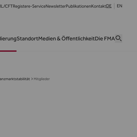
DE
EN
L/CFT
Register
e-Service
Newsletter
Publikationen
Kontakt
lierung
Standort
Medien & Öffentlichkeit
Die FMA
nanzmarktstabilität
Mitglieder