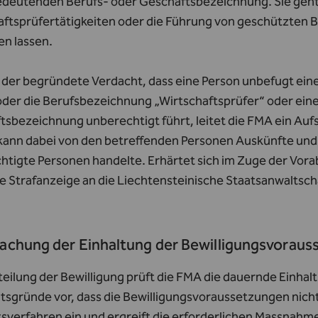
deutenden Berufs- oder Geschäftsbezeichnung. Sie geht al
aftsprüfertätigkeiten oder die Führung von geschützten 
en lassen.
 der begründete Verdacht, dass eine Person unbefugt eine
oder die Berufsbezeichnung „Wirtschaftsprüfer“ oder ein
sbezeichnung unberechtigt führt, leitet die FMA ein Aufs
e kann dabei von den betreffenden Personen Auskünfte und
htigte Personen handelte. Erhärtet sich im Zuge der Vora
e Strafanzeige an die Liechtensteinische Staatsanwaltsch
chung der Einhaltung der Bewilligungsvorau
teilung der Bewilligung prüft die FMA die dauernde Einha
sgründe vor, dass die Bewilligungsvoraussetzungen nicht 
sverfahren ein und ergreift die erforderlichen Massnahmen