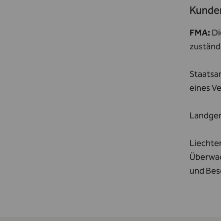
Kunde
FMA:
Di
zuständi
Staatsa
eines V
Landger
Liechte
Überwac
und Bes