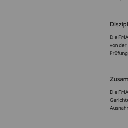
Diszip
Die FMA 
von der
Prüfung
Zusamm
Die FMA
Gericht
Ausnahm