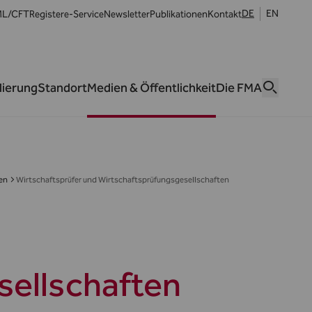
DE
EN
L/CFT
Register
e-Service
Newsletter
Publikationen
Kontakt
lierung
Standort
Medien & Öffentlichkeit
Die FMA
en
Wirtschaftsprüfer und Wirtschaftsprüfungsgesellschaften
sellschaften