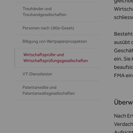
gleichbe
Wirtsch
Treuhänder und
Treuhandgesellschaften
schliess
Personen nach 180a-Gesetz
Besteht
Billigung von Wertpapierprospekten
ausübt 
Geschäft
Wirtschaftsprüfer und
ein. Si
Wirtschaftsprüfungsgesellschaften
beaufsic
VT-Dienstleister
FMA ein
Patentanwälte und
Patentanwaltsgesellschaften
Überwa
Nach Er
Verdacht
Aufsicht