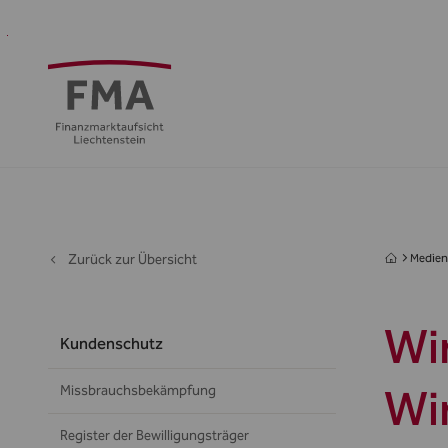
Finanzdienstleister
Aufsicht
Standort
Medien
Die
&
&
FMA
Regulierung
Öffentlichkeit
Zurück zur Übersicht
Medien 
Wi
Kundenschutz
Wi
Missbrauchsbekämpfung
Register der Bewilligungsträger