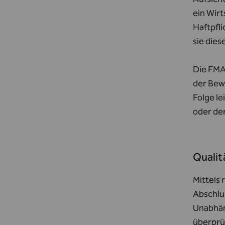
ein Wirt
Haftpfli
sie dies
Die FMA 
der Bew
Folge le
oder de
Qualit
Mittels 
Abschlu
Unabhän
überprü