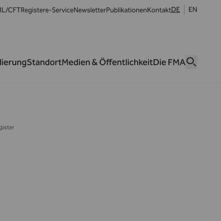
DE
EN
L/CFT
Register
e-Service
Newsletter
Publikationen
Kontakt
lierung
Standort
Medien & Öffentlichkeit
Die FMA
gister