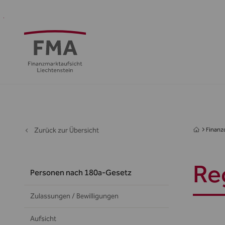
Finanzdienstleister
Aufsicht
Standort
Medien
Die
&
&
FMA
Regulierung
Öffentlichkeit
Zurück zur Übersicht
Finanzd
Re
Personen nach 180a-Gesetz
Zulassungen / Bewilligungen
Aufsicht