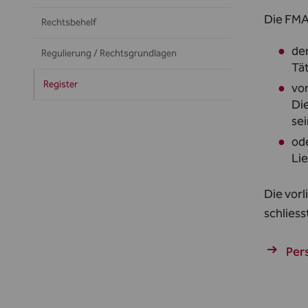
Die FMA
Rechtsbehelf
de
Regulierung / Rechtsgrundlagen
Tät
Register
vo
Di
sei
od
Lie
Die vor
schliess
Per