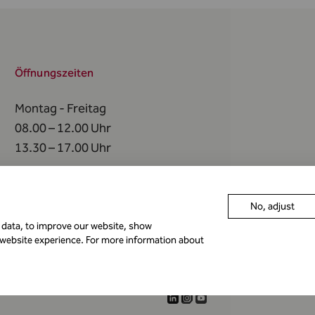
Öffnungszeiten
Montag - Freitag
08.00 – 12.00 Uhr
13.30 – 17.00 Uhr
An
folgenden Tagen
bleibt die FMA geschlossen
No, adjust
r data, to improve our website, show
 website experience. For more information about