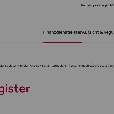
Rechtsgrundlagen
AM
Finanzdienstleister
Aufsicht & Regu
ienstleister
Bereich Andere Finanzintermediäre
Personen nach 180a-Gesetz
Re
gister