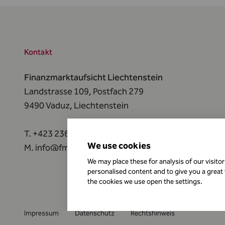
Kontakt
Finanzmarktaufsicht Liechtenstein
Landstrasse 109, Postfach 279
9490 Vaduz,
Liechtenstein
T.
+423 236 73 73
We use cookies
M.
info@fma-li.li
We may place these for analysis of our visito
personalised content and to give you a great
the cookies we use open the settings.
Impressum
Datenschutz
Rechtshinweis