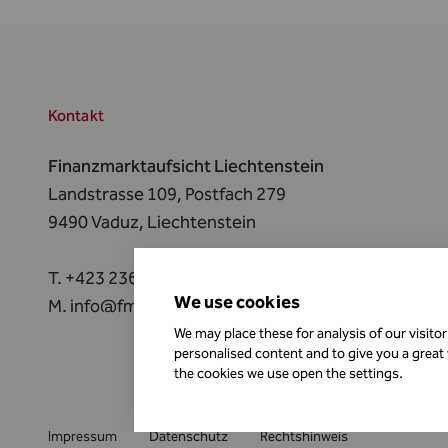
Kontakt
Finanzmarktaufsicht Liechtenstein
Landstrasse 109, Postfach 279
9490 Vaduz,
Liechtenstein
T.
+423 236 73 73
We use cookies
M.
info@fma-li.li
We may place these for analysis of our visito
personalised content and to give you a great
the cookies we use open the settings.
Impressum
Datenschutz
Rechtshinweis