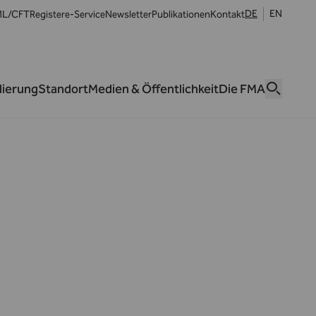
DE
EN
L/CFT
Register
e-Service
Newsletter
Publikationen
Kontakt
lierung
Standort
Medien & Öffentlichkeit
Die FMA