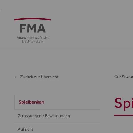
Finanzdienstleister
Aufsicht
Standort
Medien
Die
&
&
FMA
Regulierung
Öffentlichkeit
Zurück zur Übersicht
Finanzd
Sp
Spielbanken
Zulassungen / Bewilligungen
Aufsicht