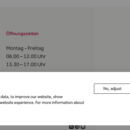
Öffnungszeiten
Montag - Freitag
08.00 – 12.00 Uhr
13.30 – 17.00 Uhr
An
folgenden Tagen
bleibt die FMA geschlossen
No, adjust
r data, to improve our website, show
 website experience. For more information about