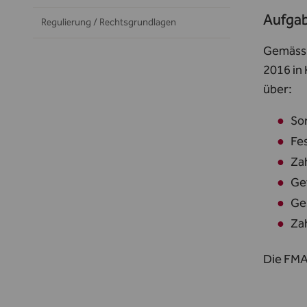
Aufgab
Regulierung / Rechtsgrundlagen
Gemäss 
2016 in
über:
So
Fes
Za
Ge
Ge
Za
Die FMA 