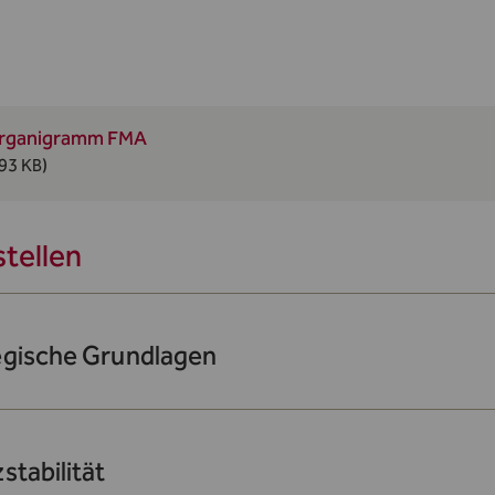
rganigramm FMA
93 KB)
tellen
egische Grundlagen
stabilität