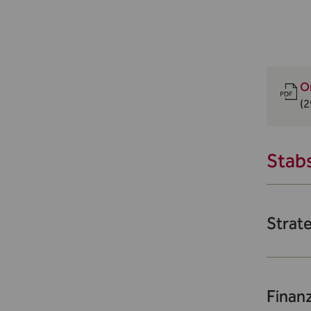
O
(2
Stabs
Strat
Finanz