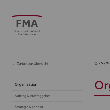
Finanzdienstleister
Aufsicht
Standort
Medien
Die
&
&
FMA
Regulierung
Öffentlichkeit
Zurück zur Übersicht
Die FM
Or
Organisation
Auftrag & Auftraggeber
Strategie & Leitbild