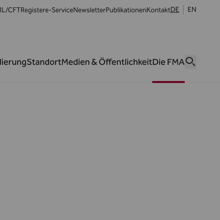
DE
EN
L/CFT
Register
e-Service
Newsletter
Publikationen
Kontakt
lierung
Standort
Medien & Öffentlichkeit
Die FMA