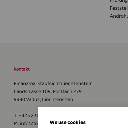
Prüfung
Festste
Androhu
Kontakt
Finanzmarktaufsicht Liechtenstein
Landstrasse 109, Postfach 279
9490 Vaduz,
Liechtenstein
T.
+423 236 73 73
We use cookies
M.
info@fma-li.li