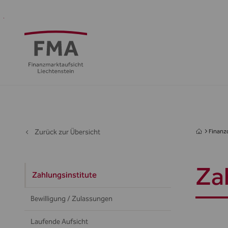
Finanzdienstleister
Aufsicht
Standort
Medien
Die
&
&
FMA
Regulierung
Öffentlichkeit
Zurück zur Übersicht
Finanzd
Za
Zahlungsinstitute
Bewilligung / Zulassungen
Laufende Aufsicht