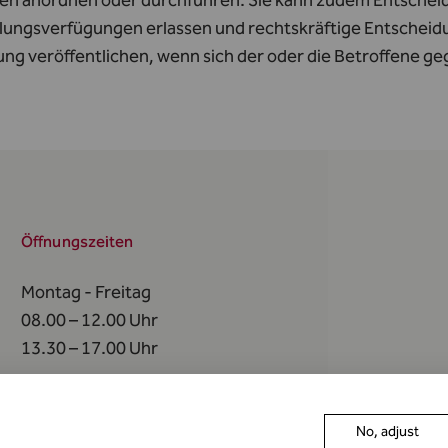
en anordnen oder durchführen. Sie kann zudem Entschei
llungsverfügungen erlassen und rechtskräftige Entschei
ng veröffentlichen, wenn sich der oder die Betroffene ge
Öffnungszeiten
Montag - Freitag
08.00 – 12.00 Uhr
13.30 – 17.00 Uhr
An
folgenden Tagen
bleibt die FMA geschlossen
No, adjust