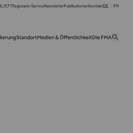
DE
EN
L/CFT
Register
e-Service
Newsletter
Publikationen
Kontakt
lierung
Standort
Medien & Öffentlichkeit
Die FMA