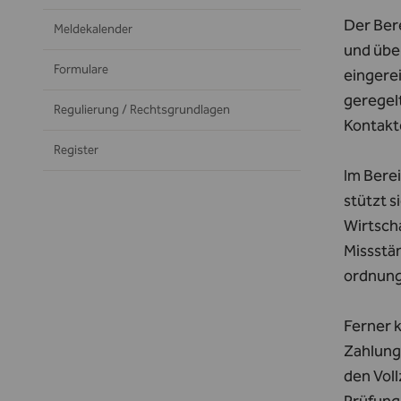
Der Bere
Meldekalender
und übe
Formulare
eingerei
geregelt
Regulierung / Rechtsgrundlagen
Kontakt
Register
Im Bere
stützt s
Wirtsch
Missstä
ordnung
Ferner 
Zahlungs
den Vol