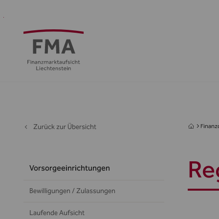
Finanzdienstleister
Aufsicht
Standort
Medien
Die
&
&
FMA
Regulierung
Öffentlichkeit
Zurück zur Übersicht
Finanzd
Re
Vorsorgeeinrichtungen
Bewilligungen / Zulassungen
Laufende Aufsicht