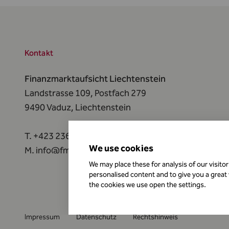
Kontakt
Finanzmarktaufsicht Liechtenstein
Landstrasse 109, Postfach 279
9490 Vaduz,
Liechtenstein
T.
+423 236 73 73
We use cookies
M.
info@fma-li.li
We may place these for analysis of our visito
personalised content and to give you a great
the cookies we use open the settings.
Impressum
Datenschutz
Rechtshinweis