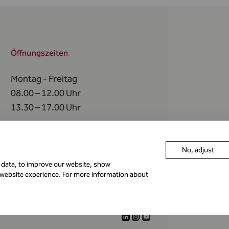
Öffnungszeiten
Montag - Freitag
08.00 – 12.00 Uhr
13.30 – 17.00 Uhr
An
folgenden Tagen
bleibt die FMA geschlossen
No, adjust
r data, to improve our website, show
 website experience. For more information about