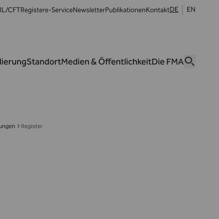
DE
EN
L/CFT
Register
e-Service
Newsletter
Publikationen
Kontakt
lierung
Standort
Medien & Öffentlichkeit
Die FMA
tungen
Register