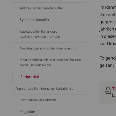
Im Rahm
Antizyklischer Kapitalpuffer
Dezembe
Systemrisikopuffer
gegense
jährlic
Kapitalpuffer für andere
In dies
systemrelevante Institute
zur Ums
Nachhaltige Immobilienfinanzierung
Folgend
Makroprudenzielle Instrumente für den
gelten:
Nicht-Bankensektor
Reziprozität
Ta
Ausschuss für Finanzmarktstabilität
(5
Institutioneller Rahmen
Mitglieder