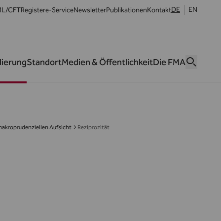
DE
EN
L/CFT
Register
e-Service
Newsletter
Publikationen
Kontakt
lierung
Standort
Medien & Öffentlichkeit
Die FMA
makroprudenziellen Aufsicht
Reziprozität