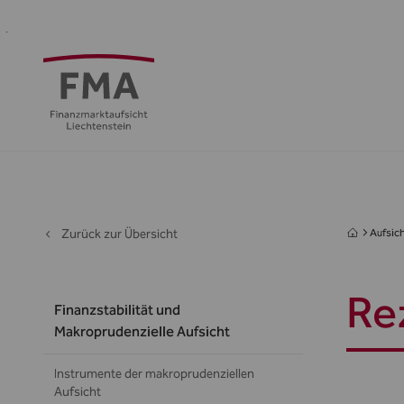
Finanzdienstleister
Aufsicht
Standort
Medien
Die
&
&
FMA
Regulierung
Öffentlichkeit
Zurück zur Übersicht
Aufsich
Re
Finanzstabilität und
Makroprudenzielle Aufsicht
Instrumente der makroprudenziellen
Aufsicht