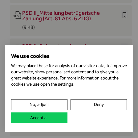
PSD II_Mitteilung betrügerische
Zahlung (Art. 81 Abs. 6 ZDG)
(9 KB)
PSD II_Bekanntmachung der
Verweigerung des Zugangs zu
We use cookies
Zahlungskonten für Anbieter von
Kontoinformationsdiensten oder
We may place these for analysis of our visitor data, to improve
Zahlungsinitiierungsdiensten (Art. 76
our website, show personalised content and to give you a
Abs. 6 ZDG)
great website experience. For more information about the
(16 KB)
cookies we use open the settings.
PSD II_Benachrichtigung über die
No, adjust
Deny
Verweigerung des Zugangs zu
Zahlungskontodiensten (Art. 6 Abs. 3
ZDG)
Accept all
(16 KB)