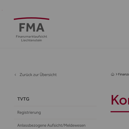
Finanzdienstleister
Aufsicht
Standort
Medien
Die
&
&
FMA
Regulierung
Öffentlichkeit
Zurück zur Übersicht
Finanzd
Ko
TVTG
Registrierung
Anlassbezogene Aufsicht/Meldewesen