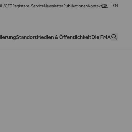
DE
EN
L/CFT
Register
e-Service
Newsletter
Publikationen
Kontakt
lierung
Standort
Medien & Öffentlichkeit
Die FMA