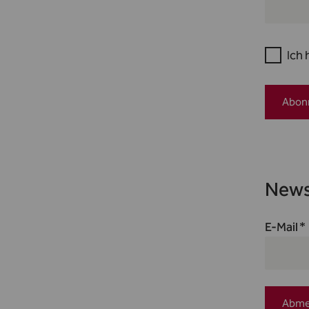
Ich 
Abon
News
E-Mail
Abme