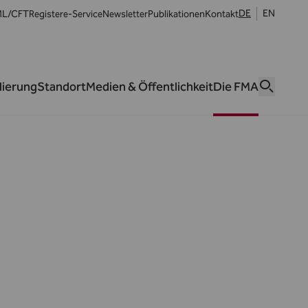
DE
EN
L/CFT
Register
e-Service
Newsletter
Publikationen
Kontakt
lierung
Standort
Medien & Öffentlichkeit
Die FMA