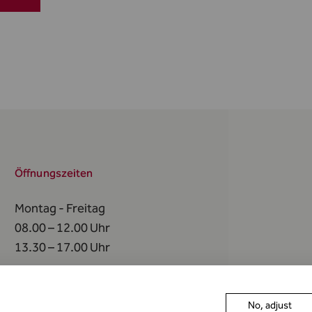
Öffnungszeiten
Montag - Freitag
08.00 – 12.00 Uhr
13.30 – 17.00 Uhr
An
folgenden Tagen
bleibt die FMA geschlossen
No, adjust