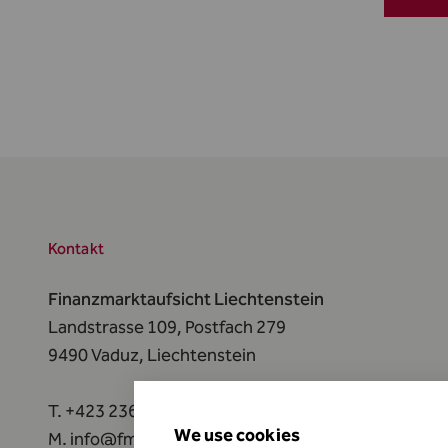
Kontakt
Finanzmarktaufsicht Liechtenstein
Landstrasse 109, Postfach 279
9490 Vaduz,
Liechtenstein
T.
+423 236 73 73
We use cookies
M.
info@fma-li.li