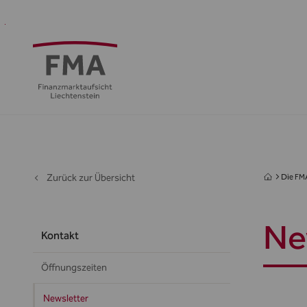
Finanzdienstleister
Aufsicht
Standort
Medien
Die
&
&
FMA
Regulierung
Öffentlichkeit
Zurück zur Übersicht
Die FM
Ne
Kontakt
Öffnungszeiten
Newsletter