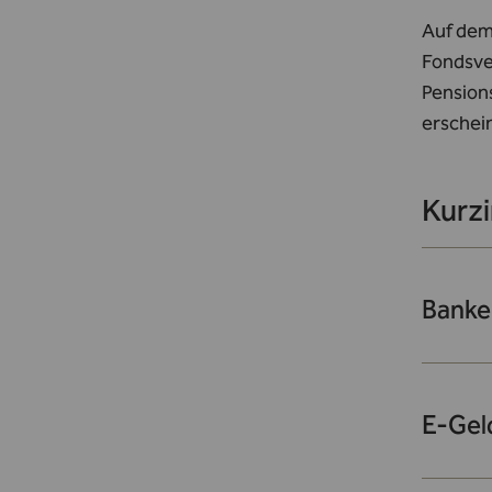
Auf dem
Fondsve
Pensions
erschei
Kurz
Banke
E-Geld