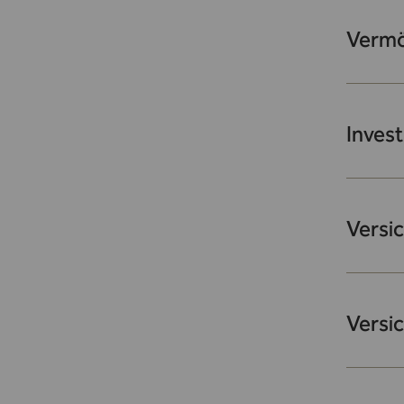
Vermö
Inves
Versi
Versi