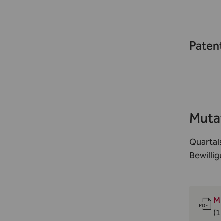
Paten
Mutat
Quartals
Bewilli
M
(1