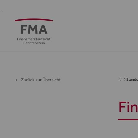
Finanzdienstleister
Aufsicht
Standort
Medien
Die
&
&
FMA
Regulierung
Öffentlichkeit
Zurück zur Übersicht
Stando
Fi