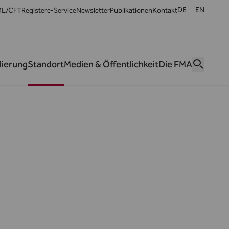
DE
EN
L/CFT
Register
e-Service
Newsletter
Publikationen
Kontakt
lierung
Standort
Medien & Öffentlichkeit
Die FMA