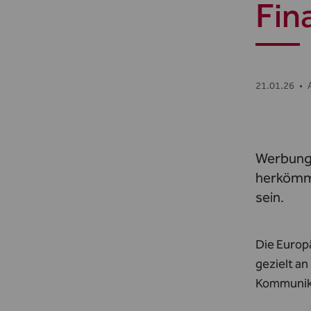
Fin
21.01.26
•
Werbung 
herkömml
sein.
Die Europ
gezielt an
Kommunika