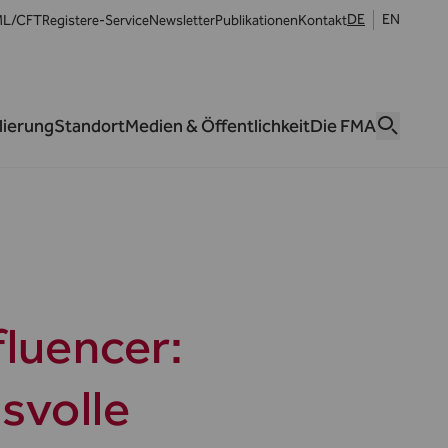
DE
EN
L/CFT
Register
e-Service
Newsletter
Publikationen
Kontakt
lierung
Standort
Medien & Öffentlichkeit
Die FMA
luencer:
svolle