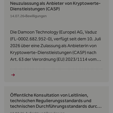
Neuzulassung als Anbieter von Kryptowerte-
Dienstleistungen (CASP)
14.07.26
•
Bewilligungen
Die Damoon Technology (Europe) AG, Vaduz
(FL-0002.682.952-0), verfügt seit dem 10. Juli
2026 über eine Zulassung als Anbieterin von
Kryptowerte‑Dienstleistungen (CASP) nach
Art. 63 der Verordnung (EU) 2023/1114 vom
31. Mai 2023 über Märkte für Kryptowerte
(MiCAR).
Öffentliche Konsultation von Leitlinien,
technischen Regulierungsstandards und
technischen Durchführungsstandards durch
die AMLA