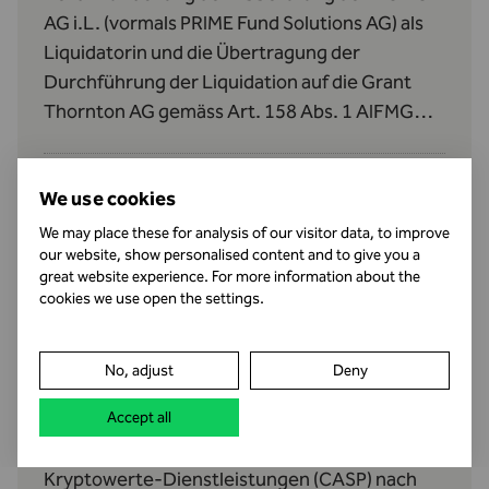
AG i.L. (vormals PRIME Fund Solutions AG) als
Liquidatorin und die Übertragung der
Durchführung der Liquidation auf die Grant
Thornton AG gemäss Art. 158 Abs. 1 AIFMG
betreffend den Donauvia Fund und den REEF
Real Estate Efficiency Fund II.
We use cookies
We may place these for analysis of our visitor data, to improve
our website, show personalised content and to give you a
Neuzulassung als Anbieter von Kryptowerte-
great website experience. For more information about the
Dienstleistungen (CASP)
cookies we use open the settings.
14.07.26
•
Bewilligungen
No, adjust
Deny
Die Damoon Technology (Europe) AG, Vaduz
(FL-0002.682.952-0), verfügt seit dem 10. Juli
Accept all
2026 über eine Zulassung als Anbieterin von
Kryptowerte‑Dienstleistungen (CASP) nach