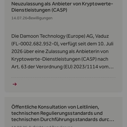
Neuzulassung als Anbieter von Kryptowerte-
Dienstleistungen (CASP)
14.07.26
•
Bewilligungen
Die Damoon Technology (Europe) AG, Vaduz
(FL-0002.682.952-0), verfügt seit dem 10. Juli
2026 über eine Zulassung als Anbieterin von
Kryptowerte‑Dienstleistungen (CASP) nach
Art. 63 der Verordnung (EU) 2023/1114 vom
31. Mai 2023 über Märkte für Kryptowerte
(MiCAR).
Öffentliche Konsultation von Leitlinien,
technischen Regulierungsstandards und
technischen Durchführungsstandards durch
die AMLA