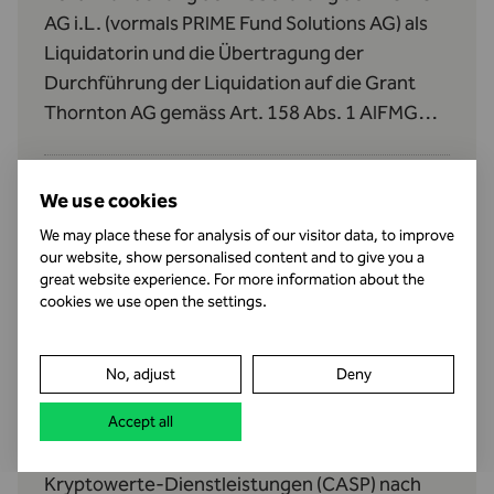
AG i.L. (vormals PRIME Fund Solutions AG) als
Liquidatorin und die Übertragung der
Durchführung der Liquidation auf die Grant
Thornton AG gemäss Art. 158 Abs. 1 AIFMG
betreffend den Donauvia Fund und den REEF
Real Estate Efficiency Fund II.
We use cookies
We may place these for analysis of our visitor data, to improve
our website, show personalised content and to give you a
Neuzulassung als Anbieter von Kryptowerte-
great website experience. For more information about the
Dienstleistungen (CASP)
cookies we use open the settings.
14.07.26
•
Bewilligungen
No, adjust
Deny
Die Damoon Technology (Europe) AG, Vaduz
(FL-0002.682.952-0), verfügt seit dem 10. Juli
Accept all
2026 über eine Zulassung als Anbieterin von
Kryptowerte‑Dienstleistungen (CASP) nach