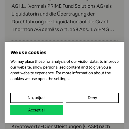
AG i.L. (vormals PRIME Fund Solutions AG) als
Liquidatorin und die Übertragung der
Durchführung der Liquidation auf die Grant
Thornton AG gemäss Art. 158 Abs. 1 AIFMG
betreffend den Donauvia Fund und den REEF
Real Estate Efficiency Fund II.
We use cookies
We may place these for analysis of our visitor data, to improve
our website, show personalised content and to give you a
Neuzulassung als Anbieter von Kryptowerte-
great website experience. For more information about the
Dienstleistungen (CASP)
cookies we use open the settings.
14.07.26
•
Bewilligungen
No, adjust
Deny
Die Damoon Technology (Europe) AG, Vaduz
(FL-0002.682.952-0), verfügt seit dem 10. Juli
Accept all
2026 über eine Zulassung als Anbieterin von
Kryptowerte‑Dienstleistungen (CASP) nach