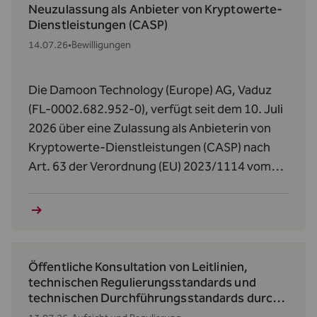
Neuzulassung als Anbieter von Kryptowerte-
Dienstleistungen (CASP)
14.07.26
•
Bewilligungen
Die Damoon Technology (Europe) AG, Vaduz
(FL-0002.682.952-0), verfügt seit dem 10. Juli
2026 über eine Zulassung als Anbieterin von
Kryptowerte‑Dienstleistungen (CASP) nach
Art. 63 der Verordnung (EU) 2023/1114 vom
31. Mai 2023 über Märkte für Kryptowerte
(MiCAR).
Öffentliche Konsultation von Leitlinien,
technischen Regulierungsstandards und
technischen Durchführungsstandards durch
die AMLA