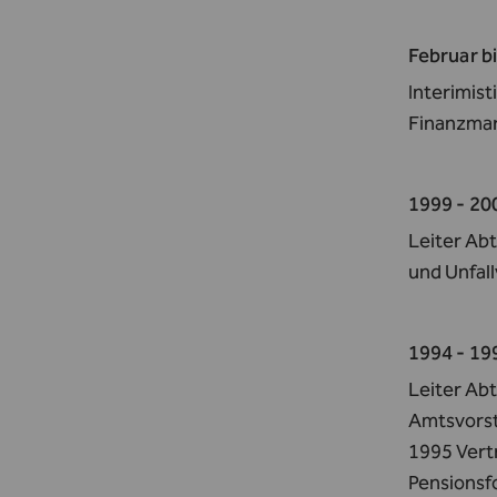
Februar b
Interimist
Finanzmar
1999 - 20
Leiter Ab
und Unfall
1994 - 19
Leiter Abt
Amtsvorsta
1995 Vert
Pensionsfo