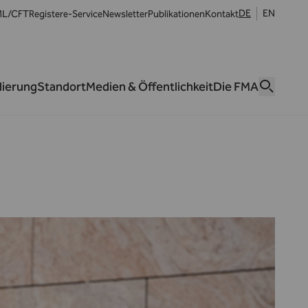
DE
EN
L/CFT
Register
e-Service
Newsletter
Publikationen
Kontakt
lierung
Standort
Medien & Öffentlichkeit
Die FMA