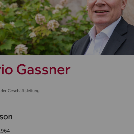
io Gassner
 der Geschäftsleitung
rson
1964