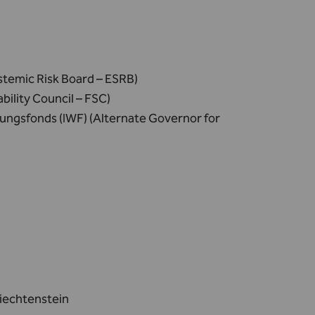
stemic Risk Board – ESRB)
bility Council – FSC)
ungsfonds (IWF) (Alternate Governor for
Liechtenstein