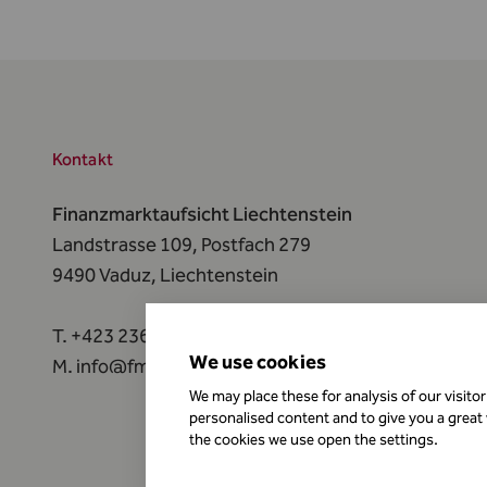
Kontakt
Finanzmarktaufsicht Liechtenstein
Landstrasse 109, Postfach 279
9490 Vaduz,
Liechtenstein
T.
+423 236 73 73
We use cookies
M.
info@fma-li.li
We may place these for analysis of our visito
personalised content and to give you a great
the cookies we use open the settings.