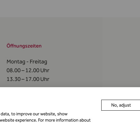
Öffnungszeiten
Montag - Freitag
08.00 – 12.00 Uhr
13.30 – 17.00 Uhr
An
folgenden Tagen
bleibt die FMA geschlossen
No, adjust
r data, to improve our website, show
 website experience. For more information about