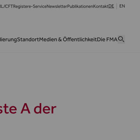
DE
EN
L/CFT
Register
e-Service
Newsletter
Publikationen
Kontakt
lierung
Standort
Medien & Öffentlichkeit
Die FMA
te A der