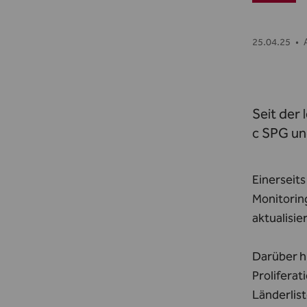
25.04.25
•
Seit der 
c SPG un
Einerseits
Monitoring
aktualisie
Darüber h
Proliferat
Länderlis