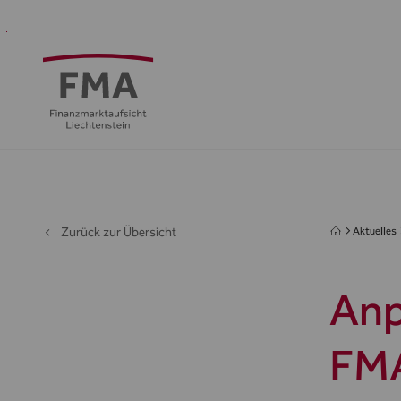
Finanzdienstleister
Aufsicht
Standort
Medien
Die
&
&
FMA
Regulierung
Öffentlichkeit
Zurück zur Übersicht
Aktuelles
Anp
FMA