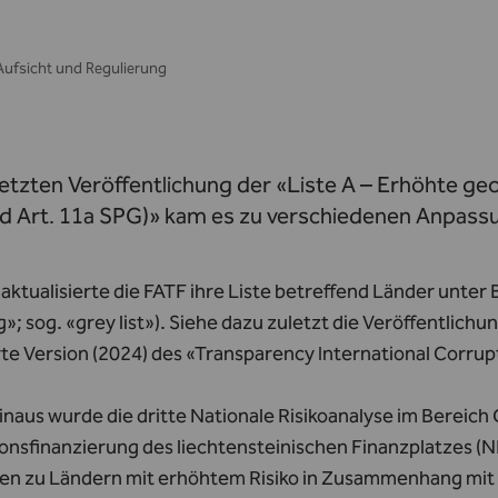
Aufsicht und Regulierung
letzten Veröffentlichung der «Liste A – Erhöhte ge
d Art. 11a SPG)» kam es zu verschiedenen Anpassu
 aktualisierte die FATF ihre Liste betreffend Länder unte
»; sog. «grey list»). Siehe dazu zuletzt die Veröffentlic
rte Version (2024) des «Transparency International Corrup
inaus wurde die
dritte Nationale Risikoanalyse im Bereic
ionsfinanzierung des liechtensteinischen Finanzplatzes
(NR
ten zu Ländern mit erhöhtem Risiko in Zusammenhang mit