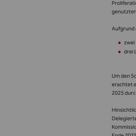
Proliferat
genutzten
Aufgrund 
zwei 
drei
Um den So
erachtet 
2025 durc
Hinsichtl
Delegierte
Kommission
Ende 2025