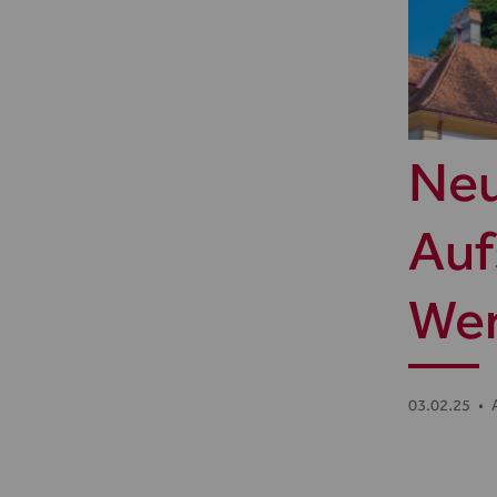
Neu
Auf
Wer
03.02.25
•