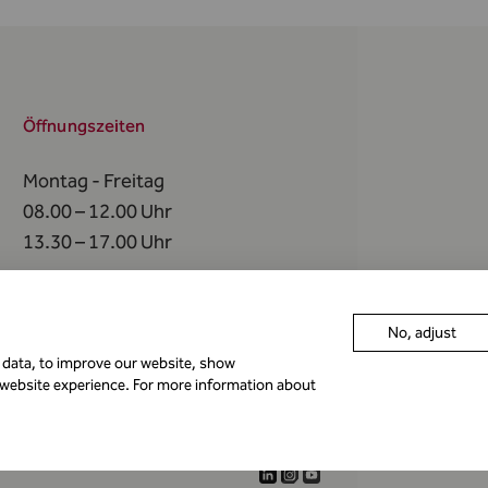
Öffnungszeiten
Montag - Freitag
08.00 – 12.00 Uhr
13.30 – 17.00 Uhr
An
folgenden Tagen
bleibt die FMA geschlossen
No, adjust
r data, to improve our website, show
 website experience. For more information about