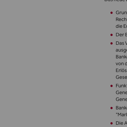
Grun
Rech
die 
Der 
Das V
ausge
Bank
von 
Erlö
Gesel
Funkt
Gene
Gene
Bank
"Mar
Die 