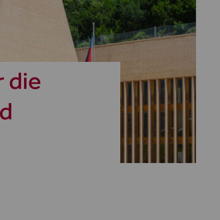
 die
nd