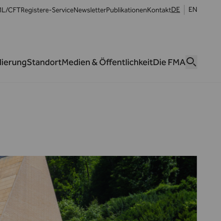
DE
EN
L/CFT
Register
e-Service
Newsletter
Publikationen
Kontakt
lierung
Standort
Medien & Öffentlichkeit
Die FMA