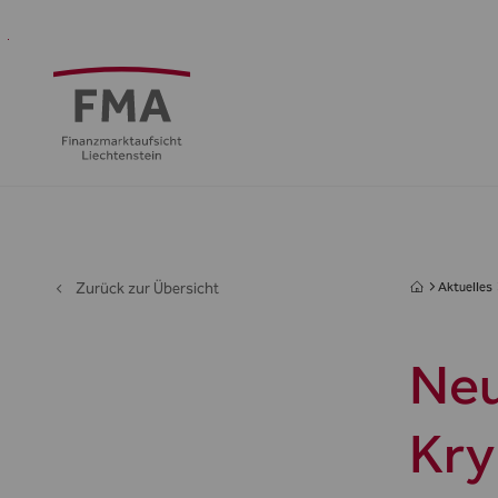
Finanzdienstleister
Aufsicht
Standort
Medien
Die
&
&
FMA
Regulierung
Öffentlichkeit
Zurück zur Übersicht
Aktuelles
Neu
Kry