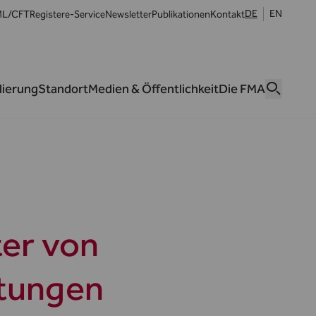
DE
EN
L/CFT
Register
e-Service
Newsletter
Publikationen
Kontakt
lierung
Standort
Medien & Öffentlichkeit
Die FMA
ter von
stungen