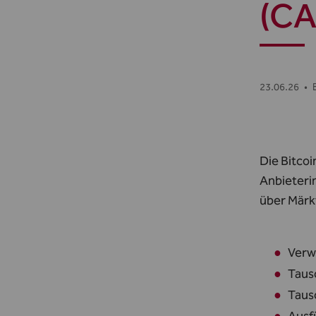
(CA
23.06.26
•
Die Bitcoi
Anbieteri
über Märk
Verw
Taus
Taus