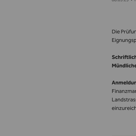
Die Prüfu
Eignungspr
Schriftli
Mündliche
Anmeldu
Finanzmar
Landstras
einzureic