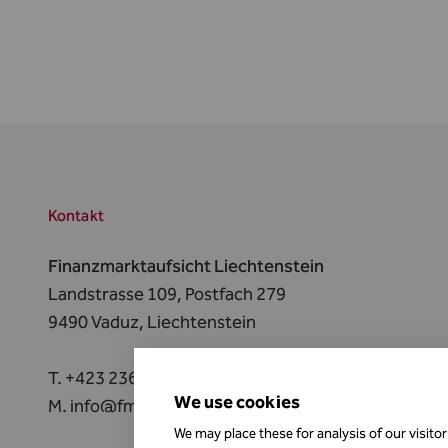
Kontakt
Finanzmarktaufsicht Liechtenstein
Landstrasse 109, Postfach 279
9490 Vaduz,
Liechtenstein
T.
+423 236 73 73
We use cookies
M.
info@fma-li.li
We may place these for analysis of our visito