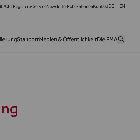
DE
EN
L/CFT
Register
e-Service
Newsletter
Publikationen
Kontakt
lierung
Standort
Medien & Öffentlichkeit
Die FMA
ung