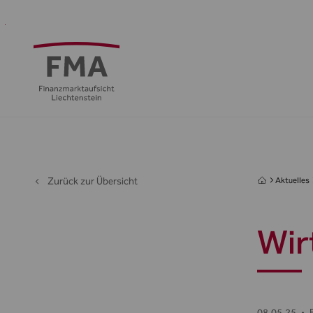
Finanzdienstleister
Aufsicht
Standort
Medien
Die
&
&
FMA
Regulierung
Öffentlichkeit
Zurück zur Übersicht
Aktuelles
Wir
08.05.25
•