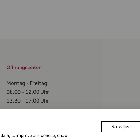
Öffnungszeiten
Montag - Freitag
08.00 – 12.00 Uhr
13.30 – 17.00 Uhr
An
folgenden Tagen
bleibt die FMA geschlossen
No, adjust
r data, to improve our website, show