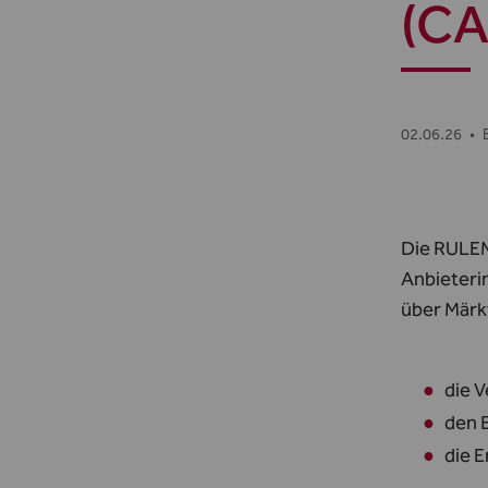
(CA
02.06.26
•
Die RULEM
Anbieteri
über Märk
die 
den 
die 