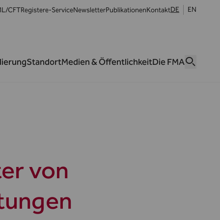
DE
EN
L/CFT
Register
e-Service
Newsletter
Publikationen
Kontakt
lierung
Standort
Medien & Öffentlichkeit
Die FMA
ter von
stungen