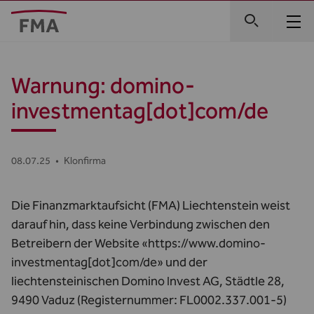
Warnung: domino-
investmentag[dot]com/de
08.07.25
•
Klonfirma
Die Finanzmarktaufsicht (FMA) Liechtenstein weist
darauf hin, dass keine Verbindung zwischen den
Betreibern der Website «https://www.domino-
investmentag[dot]com/de» und der
liechtensteinischen Domino Invest AG, Städtle 28,
9490 Vaduz (Registernummer: FL­0002.337.001­-5)