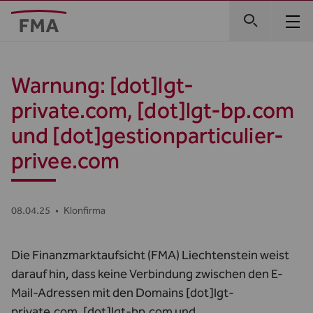
Warnung: [dot]lgt-
private.com, [dot]lgt-bp.com
und [dot]gestionparticulier-
privee.com
08.04.25
•
Klonfirma
Die Finanzmarktaufsicht (FMA) Liechtenstein weist
darauf hin, dass keine Verbindung zwischen den E-
Mail-Adressen mit den Domains [dot]lgt-
private.com, [dot]lgt-bp.com und